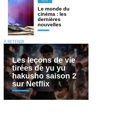
ACTU
Le monde du
cinéma : les
dernières
nouvelles
À RETENIR
Les leçons de vie
tirées de yu yu
hakusho saison 2
sur Netflix