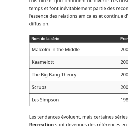
l’histoire et qui continuent de divertir. Les o
temps et font inévitablement partie des rec
l’essence des relations amicales et continue 
diffusion.
Nom de la série
Prem
Malcolm in the Middle
20
Kaamelott
20
The Big Bang Theory
20
Scrubs
20
Les Simpson
19
Les tendances évoluent, mais certaines série
Recreation
sont devenues des références en