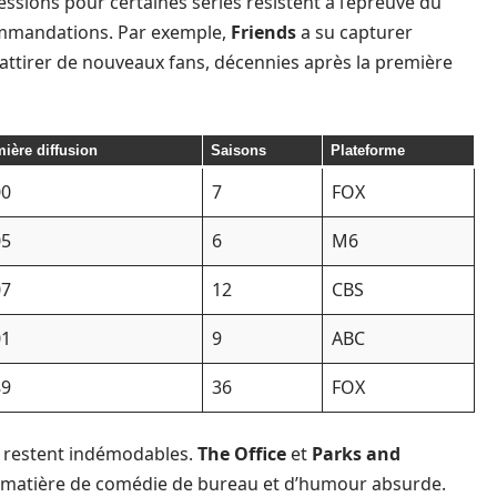
bsessions pour certaines séries résistent à l’épreuve du
ommandations. Par exemple,
Friends
a su capturer
d’attirer de nouveaux fans, décennies après la première
ière diffusion
Saisons
Plateforme
00
7
FOX
05
6
M6
07
12
CBS
01
9
ABC
89
36
FOX
s restent indémodables.
The Office
et
Parks and
 matière de comédie de bureau et d’humour absurde.