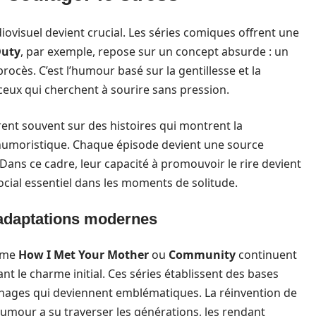
diovisuel devient crucial. Les séries comiques offrent une
Duty
, par exemple, repose sur un concept absurde : un
procès. C’est l’humour basé sur la gentillesse et la
 ceux qui cherchent à sourire sans pression.
ent souvent sur des histoires qui montrent la
e humoristique. Chaque épisode devient une source
ans ce cadre, leur capacité à promouvoir le rire devient
ocial essentiel dans les moments de solitude.
s adaptations modernes
omme
How I Met Your Mother
ou
Community
continuent
nt le charme initial. Ces séries établissent des bases
nnages qui deviennent emblématiques. La réinvention de
l’humour a su traverser les générations, les rendant