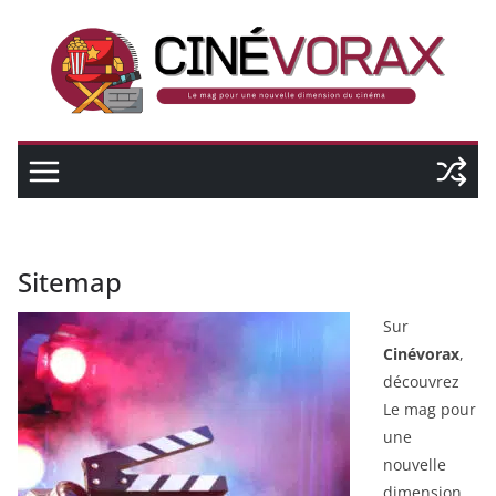
Passer
au
contenu
Sitemap
Sur
Cinévorax
,
découvrez
Le mag pour
une
nouvelle
dimension