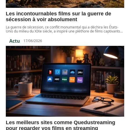
Les incontournables films sur la guerre de
sécession à voir absolument
La guerre de sécession, ce conflit monumental qui a déchira les États-
Unis du milieu du XIXe siècle, a inspiré une pléthore de films captivants
…
Actu
17/06/2026
Les meilleurs sites comme Quedustreaming
pour regarder vos films en streaming