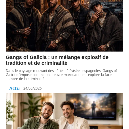
Gangs of Galicia : un mélange explosif de
tradition et de criminalité
Dans le paysage mouvant des séries télévisées espagnoles, Gangs of
Galicia s’impose comme une œuvre marquante qui explore la face
sombre de la criminalité
…
Actu
24/06/2026