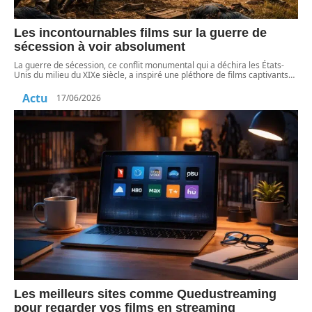
Les incontournables films sur la guerre de
sécession à voir absolument
La guerre de sécession, ce conflit monumental qui a déchira les États-
Unis du milieu du XIXe siècle, a inspiré une pléthore de films captivants
…
Actu
17/06/2026
Les meilleurs sites comme Quedustreaming
pour regarder vos films en streaming