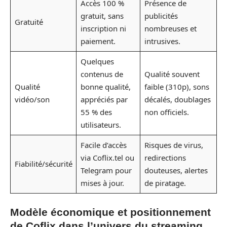
Accès 100 %
Présence de
gratuit, sans
publicités
Gratuité
inscription ni
nombreuses et
paiement.
intrusives.
Quelques
contenus de
Qualité souvent
Qualité
bonne qualité,
faible (310p), sons
vidéo/son
appréciés par
décalés, doublages
55 % des
non officiels.
utilisateurs.
Facile d’accès
Risques de virus,
via Coflix.tel ou
redirections
Fiabilité/sécurité
Telegram pour
douteuses, alertes
mises à jour.
de piratage.
Modèle économique et positionnement
de Coflix dans l’univers du streaming