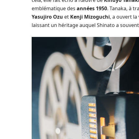
cela, elle fait écho à l’œuvre de
Kinuyo Tanak
emblématique des
années 1950
. Tanaka, à t
Yasujiro Ozu
et
Kenji Mizoguchi
, a ouvert l
laissant un héritage auquel Shinato a souve