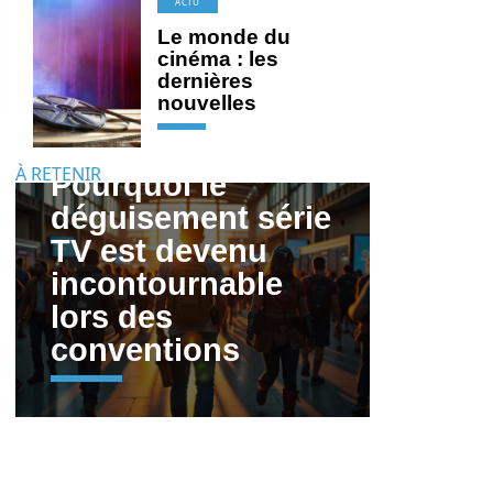
ACTU
Le monde du
cinéma : les
dernières
nouvelles
À RETENIR
Pourquoi le
déguisement série
TV est devenu
incontournable
lors des
conventions