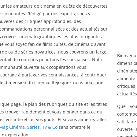
ur les amateurs de cinéma en quête de découvertes
ssionnantes. Rédigé par des experts, vous y
ouverez des critiques approfondies, des
commandations personnalisées et des actualités sur
s œuvres cinématographiques les plus intrigantes.
e vous soyez fan de films cultes, de cinéma d’avant-
rde ou de séries novatrices, nous couvrons un large
Bienven
entail de contenus pour tous les spécialisés. Notre
dimensio
mmunauté ouverte aux coopérations vous
cinémato
courage à partager vos connaissances, à contribuer
alimenté
lle dimension du cinéma. Rejoignez-nous pour une
critique
actualité
nique page, le plan des rubriques du site et les titres
Que vou
 les trouver rapidement et vous plonger dans ce qui
contempo
, vos intérêts et vos goûts. Et si vous aimeriez aller
satisfair
Mag Cinéma, Séries, Tv & Co
sans omettre le
ouverte 
s d’exploration.
ensemble