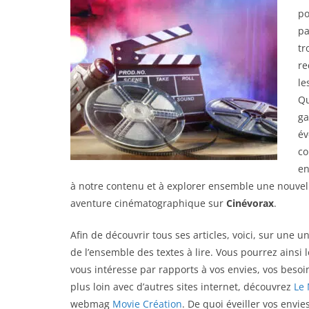
po
pa
tr
re
le
Qu
ga
év
co
en
à notre contenu et à explorer ensemble une nouve
aventure cinématographique sur
Cinévorax
.
Afin de découvrir tous ses articles, voici, sur une u
de l’ensemble des textes à lire. Vous pourrez ainsi
vous intéresse par rapports à vos envies, vos besoins
plus loin avec d’autres sites internet, découvrez
Le 
webmag
Movie Création
. De quoi éveiller vos envie