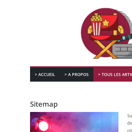
Passer
au
contenu
> ACCUEIL
> A PROPOS
> TOUS LES ARTI
Sitemap
S
di
ci