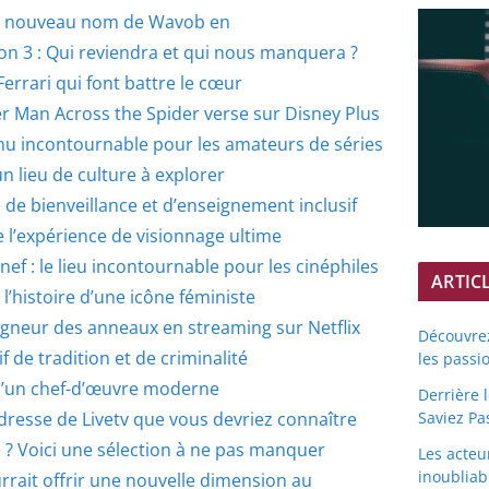
 le nouveau nom de Wavob en
on 3 : Qui reviendra et qui nous manquera ?
Ferrari qui font battre le cœur
r Man Across the Spider verse sur Disney Plus
nu incontournable pour les amateurs de séries
 lieu de culture à explorer
de bienveillance et d’enseignement inclusif
 l’expérience de visionnage ultime
ef : le lieu incontournable pour les cinéphiles
ARTIC
l’histoire d’une icône féministe
Seigneur des anneaux en streaming sur Netflix
Découvrez
f de tradition et de criminalité
les passi
 d’un chef-d’œuvre moderne
Derrière 
Saviez Pa
adresse de Livetv que vous devriez connaître
? Voici une sélection à ne pas manquer
Les acteu
inoubliab
rait offrir une nouvelle dimension au