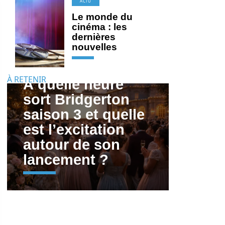
ACTU
Le monde du
cinéma : les
dernières
nouvelles
À RETENIR
À quelle heure
sort Bridgerton
saison 3 et quelle
est l’excitation
autour de son
lancement ?