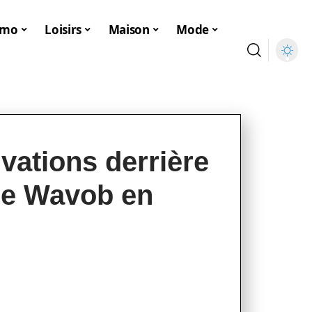
mmo
Loisirs
Maison
Mode
ivations derrière
de Wavob en