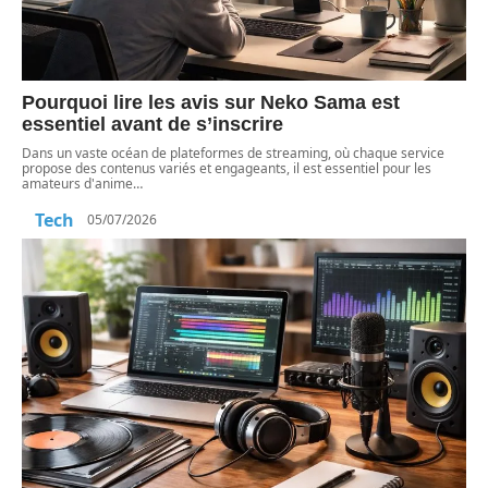
Pourquoi lire les avis sur Neko Sama est
essentiel avant de s’inscrire
Dans un vaste océan de plateformes de streaming, où chaque service
propose des contenus variés et engageants, il est essentiel pour les
amateurs d'anime
…
Tech
05/07/2026