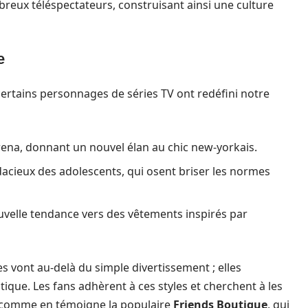
eux téléspectateurs, construisant ainsi une culture
e
ertains personnages de séries TV ont redéfini notre
erena, donnant un nouvel élan au chic new-yorkais.
acieux des adolescents, qui osent briser les normes
velle tendance vers des vêtements inspirés par
s vont au-delà du simple divertissement ; elles
ique. Les fans adhèrent à ces styles et cherchent à les
, comme en témoigne la populaire
Friends Boutique
, qui