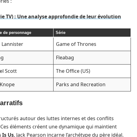
ies :
ie TV) : Une analyse approfondie de leur évolution
e de personnage
Série
 Lannister
Game of Thrones
ag
Fleabag
el Scott
The Office (US)
e Knope
Parks and Recreation
arratifs
ructurés autour des luttes internes et des conflits
. Ces éléments créent une dynamique qui maintient
 Is Us
, Jack Pearson incarne l’archétype du père idéal.