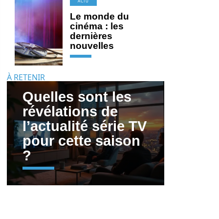
ACTU
Le monde du
cinéma : les
dernières
nouvelles
À RETENIR
Quelles sont les
révélations de
l’actualité série TV
pour cette saison
?