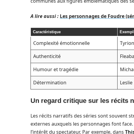
communes aux figures emblématiques des sér
A lire aussi :
Les personnages de Foudre (sér
Caractéristique
Exempl
Complexité émotionnelle
Tyrion
Authenticité
Fleab
Humour et tragédie
Micha
Détermination
Lesli
Un regard critique sur les récits n
Les récits narratifs des séries sont souvent st
externes auxquels les personnages font face
l’intérêt du spectateur. Par exemple, dans
This