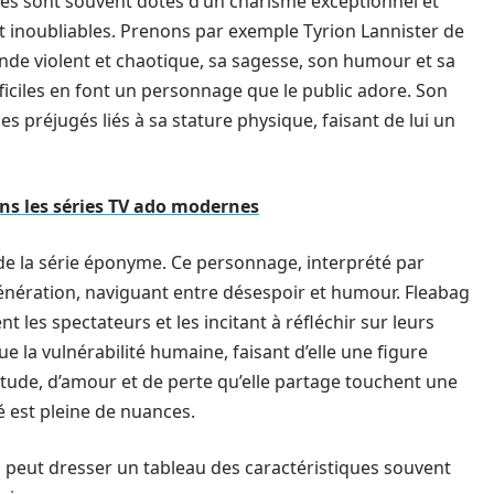
ges sont souvent dotés d’un charisme exceptionnel et
t inoubliables. Prenons par exemple Tyrion Lannister de
monde violent et chaotique, sa sagesse, son humour et sa
iciles en font un personnage que le public adore. Son
les préjugés liés à sa stature physique, faisant de lui un
ns les séries TV ado modernes
e la série éponyme. Ce personnage, interprété par
génération, naviguant entre désespoir et humour. Fleabag
t les spectateurs et les incitant à réfléchir sur leurs
e la vulnérabilité humaine, faisant d’elle une figure
ude, d’amour et de perte qu’elle partage touchent une
é est pleine de nuances.
n peut dresser un tableau des caractéristiques souvent