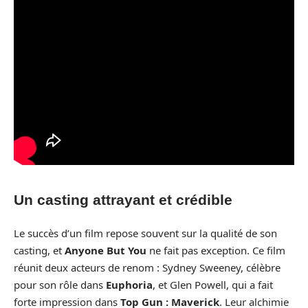
Un casting attrayant et crédible
Le succès d’un film repose souvent sur la qualité de son
casting, et
Anyone But You
ne fait pas exception. Ce film
réunit deux acteurs de renom : Sydney Sweeney, célèbre
pour son rôle dans
Euphoria
, et Glen Powell, qui a fait
forte impression dans
Top Gun : Maverick
. Leur alchimie