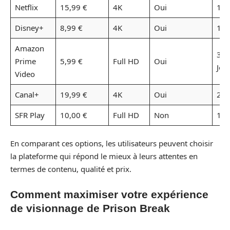
Netflix
15,99 €
4K
Oui
1 M
Disney+
8,99 €
4K
Oui
1 M
Amazon
30
Prime
5,99 €
Full HD
Oui
Jou
Video
Canal+
19,99 €
4K
Oui
2 M
SFR Play
10,00 €
Full HD
Non
1 M
En comparant ces options, les utilisateurs peuvent choisir
la plateforme qui répond le mieux à leurs attentes en
termes de contenu, qualité et prix.
Comment maximiser votre expérience
de visionnage de Prison Break