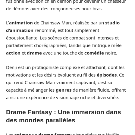
fusionne avec son chien démon pour devenir un chasseur
de démons avec des tronçonneuses pour bras.
L’
animation
de Chainsaw Man, réalisée par un
studio
d’animation
renommé, est tout simplement
époustouflante. Les scènes de combat sont intenses et
parfaitement chorégraphiées, tandis que l’intrigue mêle
action
et
drame
avec une touche de
comédie
noire.
Denji est un protagoniste complexe et attachant, dont les
motivations et les désirs évoluent au fil des
épisodes
. Ce
qui rend Chainsaw Man vraiment captivant, c’est sa
capacité à mélanger les
genres
de manière fluide, offrant
ainsi une expérience de visionnage riche et diversifiée.
Drame Fantasy : Une immersion dans
des mondes parallèles
Les
animes
de
drame fantasy
disponibles sur Netflix