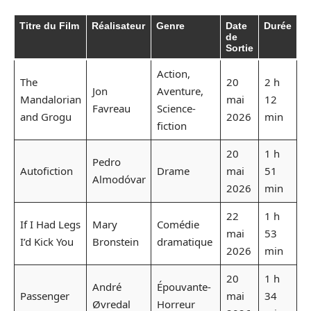
Titre du Film
Réalisateur
Genre
Date
Durée
de
Sortie
Action,
The
20
2 h
Jon
Aventure,
Mandalorian
mai
12
Favreau
Science-
and Grogu
2026
min
fiction
20
1 h
Pedro
Autofiction
Drame
mai
51
Almodóvar
2026
min
22
1 h
If I Had Legs
Mary
Comédie
mai
53
I’d Kick You
Bronstein
dramatique
2026
min
20
1 h
André
Épouvante-
Passenger
mai
34
Øvredal
Horreur