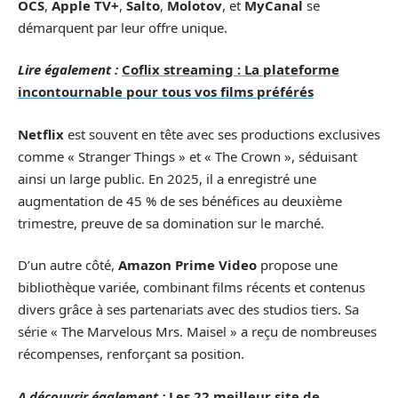
OCS
,
Apple TV+
,
Salto
,
Molotov
, et
MyCanal
se
démarquent par leur offre unique.
Lire également :
Coflix streaming : La plateforme
incontournable pour tous vos films préférés
Netflix
est souvent en tête avec ses productions exclusives
comme « Stranger Things » et « The Crown », séduisant
ainsi un large public. En 2025, il a enregistré une
augmentation de 45 % de ses bénéfices au deuxième
trimestre, preuve de sa domination sur le marché.
D’un autre côté,
Amazon Prime Video
propose une
bibliothèque variée, combinant films récents et contenus
divers grâce à ses partenariats avec des studios tiers. Sa
série « The Marvelous Mrs. Maisel » a reçu de nombreuses
récompenses, renforçant sa position.
A découvrir également :
Les 22 meilleur site de