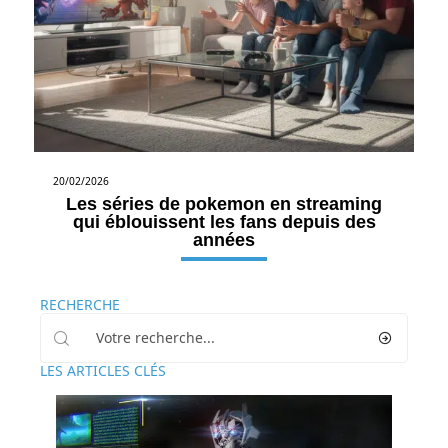
20/02/2026
Les séries de pokemon en streaming
qui éblouissent les fans depuis des
années
RECHERCHE
LES ARTICLES CLÉS