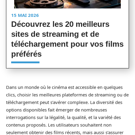
15 MAI 2026
Découvrez les 20 meilleurs
sites de streaming et de
téléchargement pour vos films
préférés
Dans un monde où le cinéma est accessible en quelques
clics, choisir les meilleures plateformes de streaming ou de
téléchargement peut s’avérer complexe. La diversité des
options disponibles fait émerger de nombreuses
interrogations sur la légalité, la qualité, et la variété des
contenus proposés. Les utilisateurs souhaitent non
seulement obtenir des films récents, mais aussi s’assurer