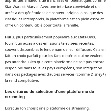
auprès des amateurs de franchises emblématiques comme
Star Wars et Marvel. Avec une interface conviviale et un
accès à des générations de contenu original ainsi que des
classiques intemporels, la plateforme est en plein essor et
offre un contenu ciblé pour toute la famille.
Hulu
, plus particulièrement populaire aux États-Unis,
fournit un accès à des émissions télévisées récentes,
souvent disponibles le lendemain de leur diffusion. Cela en
fait un choix parfait pour les fans de séries qui ne veulent
pas attendre. Bien que cette plateforme ne soit pas encore
disponible dans tous les pays européens, son intégration
dans des packages avec d’autres services (comme Disney+)
la rend compétitive.
Les critères de sélection d’une plateforme de
streaming
Lorsque l’on choisit une plateforme de streaming,