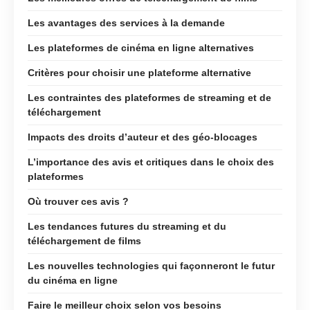
Les avantages des services à la demande
Les plateformes de cinéma en ligne alternatives
Critères pour choisir une plateforme alternative
Les contraintes des plateformes de streaming et de
téléchargement
Impacts des droits d’auteur et des géo-blocages
L’importance des avis et critiques dans le choix des
plateformes
Où trouver ces avis ?
Les tendances futures du streaming et du
téléchargement de films
Les nouvelles technologies qui façonneront le futur
du cinéma en ligne
Faire le meilleur choix selon vos besoins