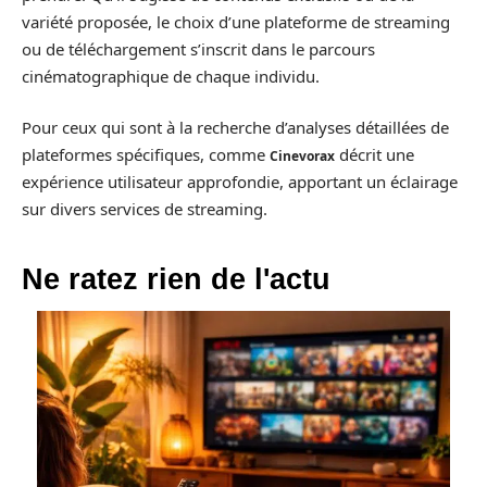
variété proposée, le choix d’une plateforme de streaming
ou de téléchargement s’inscrit dans le parcours
cinématographique de chaque individu.
Pour ceux qui sont à la recherche d’analyses détaillées de
plateformes spécifiques, comme
décrit une
Cinevorax
expérience utilisateur approfondie, apportant un éclairage
sur divers services de streaming.
Ne ratez rien de l'actu