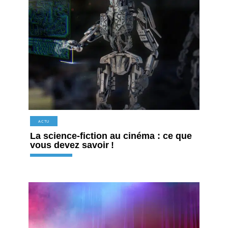
ACTU
La science-fiction au cinéma : ce que
vous devez savoir !