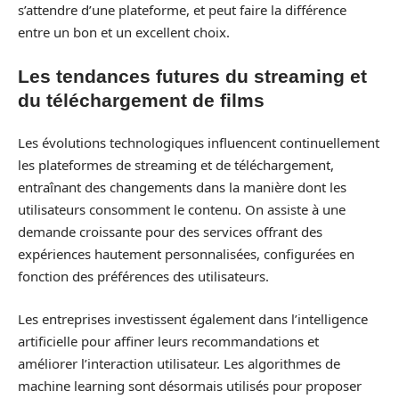
s’attendre d’une plateforme, et peut faire la différence
entre un bon et un excellent choix.
Les tendances futures du streaming et
du téléchargement de films
Les évolutions technologiques influencent continuellement
les plateformes de streaming et de téléchargement,
entraînant des changements dans la manière dont les
utilisateurs consomment le contenu. On assiste à une
demande croissante pour des services offrant des
expériences hautement personnalisées, configurées en
fonction des préférences des utilisateurs.
Les entreprises investissent également dans l’intelligence
artificielle pour affiner leurs recommandations et
améliorer l’interaction utilisateur. Les algorithmes de
machine learning sont désormais utilisés pour proposer