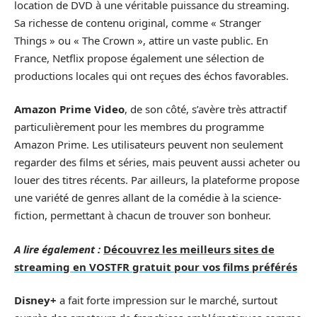
location de DVD à une véritable puissance du streaming.
Sa richesse de contenu original, comme « Stranger
Things » ou « The Crown », attire un vaste public. En
France, Netflix propose également une sélection de
productions locales qui ont reçues des échos favorables.
Amazon Prime Video
, de son côté, s’avère très attractif
particulièrement pour les membres du programme
Amazon Prime. Les utilisateurs peuvent non seulement
regarder des films et séries, mais peuvent aussi acheter ou
louer des titres récents. Par ailleurs, la plateforme propose
une variété de genres allant de la comédie à la science-
fiction, permettant à chacun de trouver son bonheur.
A lire également :
Découvrez les meilleurs sites de
streaming en VOSTFR gratuit pour vos films préférés
Disney+
a fait forte impression sur le marché, surtout