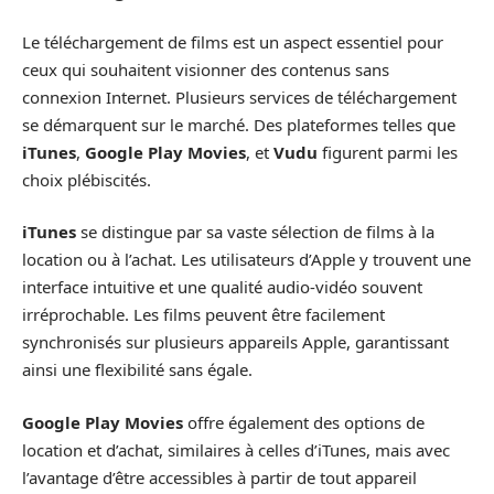
Le téléchargement de films est un aspect essentiel pour
ceux qui souhaitent visionner des contenus sans
connexion Internet. Plusieurs services de téléchargement
se démarquent sur le marché. Des plateformes telles que
iTunes
,
Google Play Movies
, et
Vudu
figurent parmi les
choix plébiscités.
iTunes
se distingue par sa vaste sélection de films à la
location ou à l’achat. Les utilisateurs d’Apple y trouvent une
interface intuitive et une qualité audio-vidéo souvent
irréprochable. Les films peuvent être facilement
synchronisés sur plusieurs appareils Apple, garantissant
ainsi une flexibilité sans égale.
Google Play Movies
offre également des options de
location et d’achat, similaires à celles d’iTunes, mais avec
l’avantage d’être accessibles à partir de tout appareil