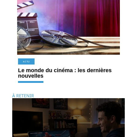
ACTU
Le monde du cinéma : les dernières
nouvelles
À RETENIR