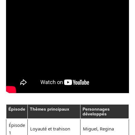
Épisode
Thèmes principaux
Personnages
développés
Épisode
Loyauté et trahison
Miguel, Regina
1