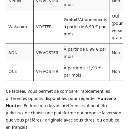
Netflix
VF/VOSTFR
Non
mois
Oui
Gratuit/Abonnements
(pour
Wakanim
VOSTFR
à partir de 6,99 € par
version
mois
gratuite)
À partir de 6,99 € par
ADN
VF/VOSTFR
Non
mois
À partir de 11,99 €
OCS
VF/VOSTFR
Non
par mois
Ce tableau vous permet de comparer rapidement les
différentes options disponibles pour regarder
Hunter x
Hunter
. En fonction de vos préférences, il peut être
judicieux de choisir une plateforme qui propose la version
que vous préférez : originale avec sous-titres, ou doublée
en français.