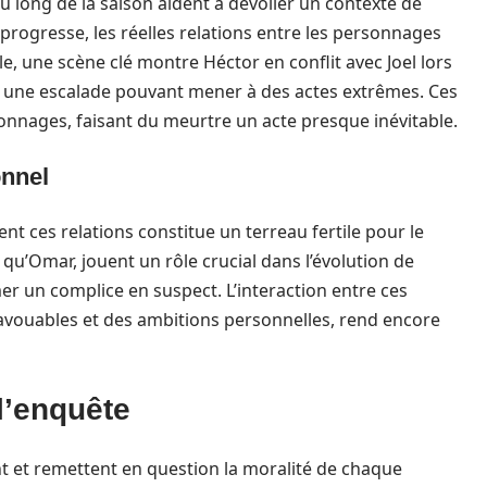
u long de la saison aident à dévoiler un contexte de
progresse, les réelles relations entre les personnages
e, une scène clé montre Héctor en conflit avec Joel lors
 une escalade pouvant mener à des actes extrêmes. Ces
onnages, faisant du meurtre un acte presque inévitable.
onnel
t ces relations constitue un terreau fertile pour le
 qu’Omar, jouent un rôle crucial dans l’évolution de
er un complice en suspect. L’interaction entre ces
avouables et des ambitions personnelles, rend encore
 l’enquête
ent et remettent en question la moralité de chaque