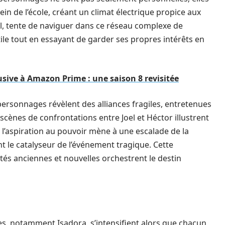
ein de l’école, créant un climat électrique propice aux
al, tente de naviguer dans ce réseau complexe de
stile tout en essayant de garder ses propres intérêts en
usive à Amazon Prime : une saison 8 revisitée
s personnages révèlent des alliances fragiles, entretenues
scènes de confrontations entre Joel et Héctor illustrent
 l’aspiration au pouvoir mène à une escalade de la
nt le catalyseur de l’événement tragique. Cette
és anciennes et nouvelles orchestrent le destin
es, notamment Isadora, s’intensifient alors que chacun