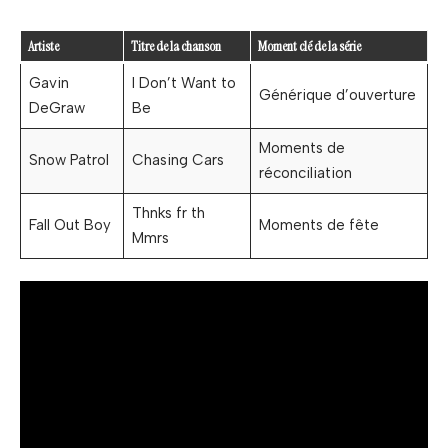
Artiste
Titre de la chanson
Moment clé de la série
Gavin
I Don’t Want to
Générique d’ouverture
DeGraw
Be
Moments de
Snow Patrol
Chasing Cars
réconciliation
Thnks fr th
Fall Out Boy
Moments de fête
Mmrs