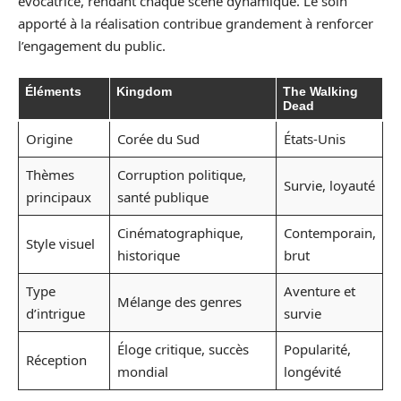
évocatrice, rendant chaque scène dynamique. Le soin
apporté à la réalisation contribue grandement à renforcer
l’engagement du public.
Éléments
Kingdom
The Walking
Dead
Origine
Corée du Sud
États-Unis
Thèmes
Corruption politique,
Survie, loyauté
principaux
santé publique
Cinématographique,
Contemporain,
Style visuel
historique
brut
Type
Aventure et
Mélange des genres
d’intrigue
survie
Éloge critique, succès
Popularité,
Réception
mondial
longévité