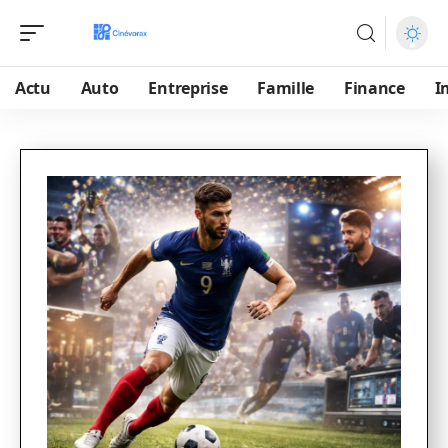
Actu
Auto
Entreprise
Famille
Finance
I